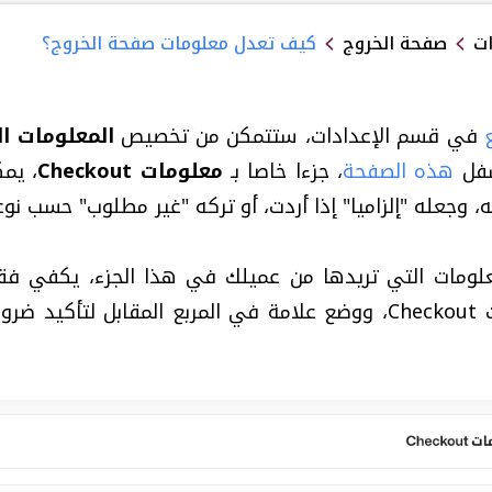
ات
صفحة الخروج
كيف تعدل معلومات صفحة الخروج؟
في قسم الإعدادات، ستتمكن من تخصيص
المعلومات ا
سفل
هذه الصفحة
، جزءا خاصا بـ
معلومات Checkout
، يم
، وجعله "إلزاميا" إذا أردت، أو تركه "غير مطلوب" حسب نوع
ومات التي تريدها من عميلك في هذا الجزء، يكفي فق
"تعطيل" أي معلومة من معلومات Checkout، ووضع علامة في المربع الم