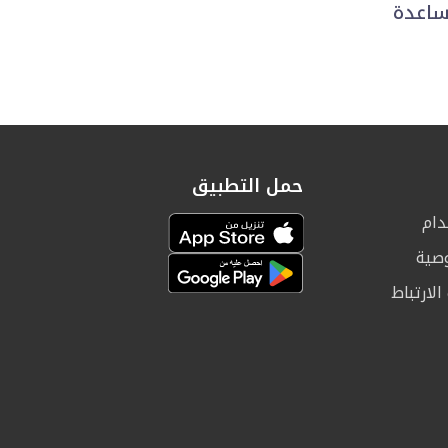
مساعدة
حمل التطبيق
دام
صية
لارتباط