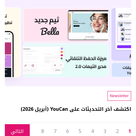
Newsletter
اكتشف آخر التحديثات على YouCan (أبريل 2026)
1
2
3
4
5
6
7
8
التالي