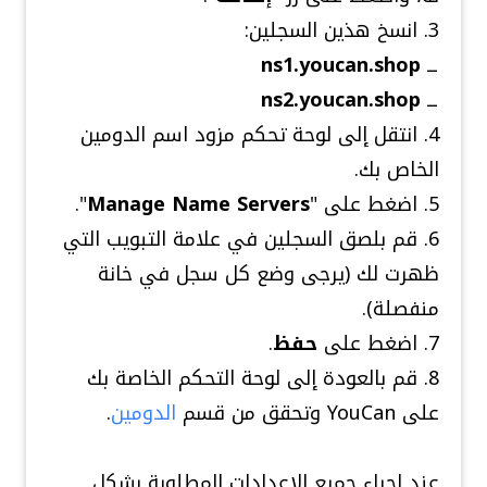
3. انسخ هذين السجلين:
ــ
ns1.youcan.shop
ــ
ns2.youcan.shop
4. انتقل إلى لوحة تحكم مزود اسم الدومين
الخاص بك.
5. اضغط على "
Manage Name Servers
".
6. قم بلصق السجلين في علامة التبويب التي
ظهرت لك (يرجى وضع كل سجل في خانة
منفصلة).
7. اضغط على
حفظ
.
8. قم بالعودة إلى لوحة التحكم الخاصة بك
على
YouCan
وتحقق من قسم
الدومين
.
عند إجراء جميع الإعدادات المطلوبة بشكل